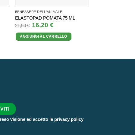
BENESSERE DELL'ANIMALE
BENESSERE DELL'ANI
RIBES PET 80 GO
ELASTOPAD POMATA 75 ML
CON CONTAGOC
Il
16,20
€
Il
21,50
€
prezzo
prezzo
Il
24,74
€
I
36,70
€
originale
attuale
prezzo
AGGIUNGI AL CARRELLO
era:
è:
originale
21,50 €.
16,20 €.
AGGIUNGI AL CA
era:
36,70 €.
reso visione ed accetto le privacy policy