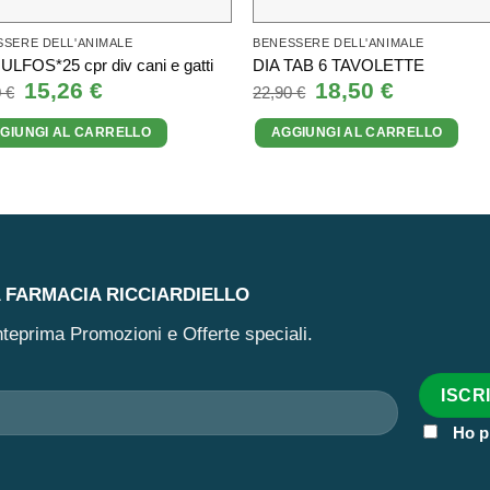
SSERE DELL'ANIMALE
BENESSERE DELL'ANIMALE
LFOS*25 cpr div cani e gatti
DIA TAB 6 TAVOLETTE
Il
15,26
€
Il
Il
18,50
€
Il
0
€
22,90
€
prezzo
prezzo
prezzo
prezzo
originale
attuale
originale
attuale
GIUNGI AL CARRELLO
AGGIUNGI AL CARRELLO
era:
è:
era:
è:
22,40 €.
15,26 €.
22,90 €.
18,50 €.
A FARMACIA RICCIARDIELLO
 anteprima Promozioni e Offerte speciali.
Ho p