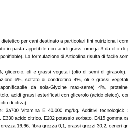
etetico per cani destinato a particolari fini nutrizionali co
lato in pasta appetibile con acidi grassi omega 3 da olio di
fiable). La formulazione di Articolina risulta di facile somm
icerolo, oli e grassi vegetali (olio di semi di girasole), 
ione 6%, solfato di condroitina 4%, oli e grassi vegetali
nsaponificabile da soia-Glycine max-seme) 4%, proteine a
lo, acidi grassi esterificati con glicerolo (acido oleico), con
olio di oliva).
ne: 3a700 Vitamina E 40.000 mg/kg. Additivi tecnologici: 1
tali, E330 acido citrico, E202 potassio sorbato, E415 gomma x
za 16,66, fibra grezza 0,1, grassi grezzi 30,2, ceneri gre