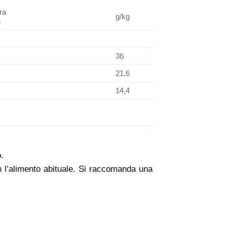
ra
g/kg
g
36
21,6
14,4
.
n l’alimento abituale. Si raccomanda una