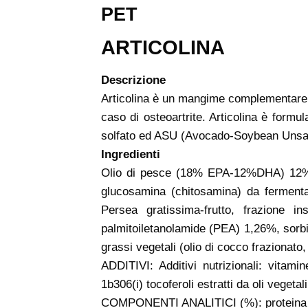
PET
ARTICOLINA
Descrizione
Articolina è un mangime complementare di
caso di osteoartrite. Articolina è formu
solfato ed ASU (Avocado-Soybean Unsaponi
Ingredienti
Olio di pesce (18% EPA-12%DHA) 12%, gl
glucosamina (chitosamina) da fermentaz
Persea gratissima-frutto, frazione i
palmitoiletanolamide (PEA) 1,26%, sorbito
grassi vegetali (olio di cocco frazionato, 
ADDITIVI: Additivi nutrizionali: vitami
1b306(i) tocoferoli estratti da oli vege
COMPONENTI ANALITICI (%): proteina grez