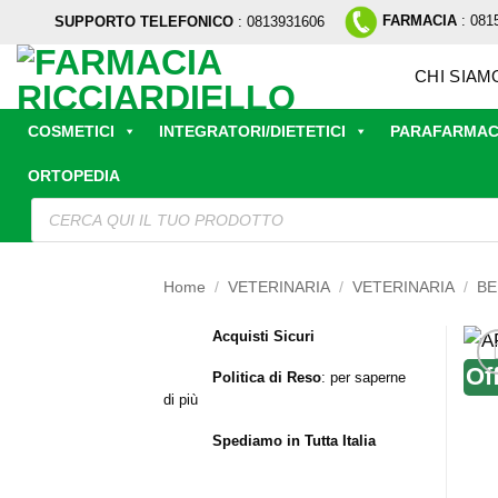
Salta
FARMACIA
: 081
SUPPORTO TELEFONICO
: 0813931606
ai
contenuti
CHI SIAM
COSMETICI
INTEGRATORI/DIETETICI
PARAFARMAC
ORTOPEDIA
Ricerca
prodotti
Home
/
VETERINARIA
/
VETERINARIA
/
BE
Acquisti Sicuri
Of
Politica di Reso
:
per saperne
di più
Spediamo in Tutta Italia