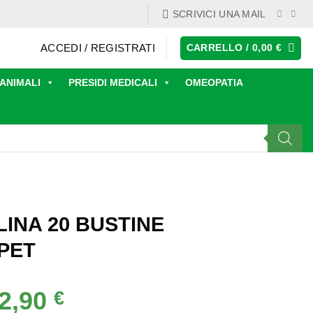
SCRIVICI UNA MAIL
ACCEDI / REGISTRATI
CARRELLO /
0,00
€
ANIMALI
PRESIDI MEDICALI
OMEOPATIA
INA 20 BUSTINE
PET
2,90
Il
€