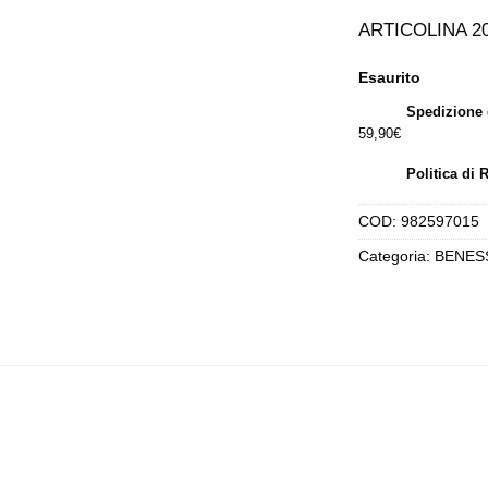
p
or
ARTICOLINA 2
er
22
Esaurito
Spedizione 
59,90€
Politica di 
COD:
982597015
Categoria:
BENES