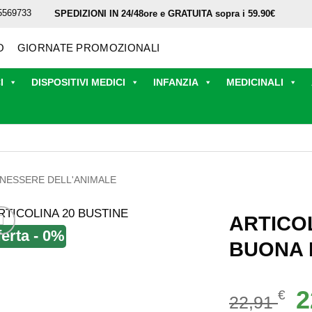
5569733
SPEDIZIONI IN 24/48ore e GRATUITA sopra i 59.90€
O
GIORNATE PROMOZIONALI
I
DISPOSITIVI MEDICI
INFANZIA
MEDICINALI
NESSERE DELL'ANIMALE
ARTICOL
ferta - 0%
BUONA 
Il
2
€
22,91