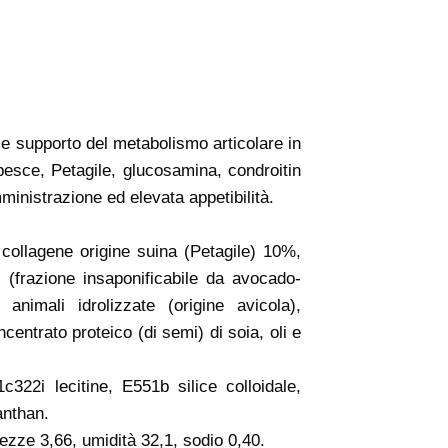
me supporto del metabolismo articolare in
 pesce, Petagile, glucosamina, condroitin
inistrazione ed elevata appetibilità.
collagene origine suina (Petagile) 10%,
 (frazione insaponificabile da avocado-
nimali idrolizzate (origine avicola),
centrato proteico (di semi) di soia, oli e
c322i lecitine, E551b silice colloidale,
anthan.
zze 3,66, umidità 32,1, sodio 0,40.