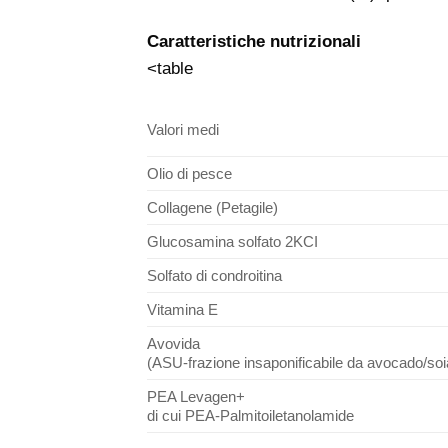
Caratteristiche nutrizionali
<table
Valori medi
Olio di pesce
Collagene (Petagile)
Glucosamina solfato 2KCI
Solfato di condroitina
Vitamina E
Avovida
(ASU-frazione insaponificabile da avocado/soi
PEA Levagen+
di cui PEA-Palmitoiletanolamide