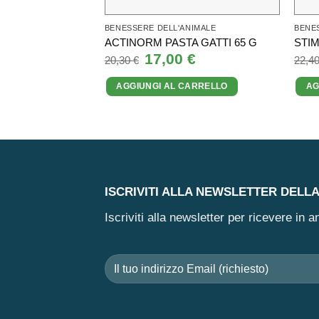
BENESSERE DELL'ANIMALE
BENE
ACTINORM PASTA GATTI 65 G
STIMU
Il
17,00
€
Il
20,30
€
22,4
prezzo
prezzo
originale
attuale
AGGIUNGI AL CARRELLO
AG
era:
è:
20,30 €.
17,00 €.
ISCRIVITI ALLA NEWSLETTER DELL
Iscriviti alla newsletter per ricevere in