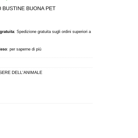
rezzo
prezzo
iginale
attuale
0 BUSTINE BUONA PET
a:
è:
,91 €.
22,90 €.
gratuita
: Spedizione gratuita sugli ordini superiori a
Reso
:
per saperne di più
SERE DELL'ANIMALE