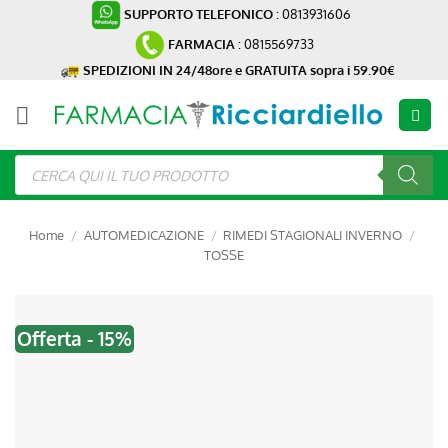
Salta
SUPPORTO TELEFONICO
: 0813931606
ai
FARMACIA
: 0815569733
contenuti
SPEDIZIONI IN 24/48ore e GRATUITA sopra i 59.90€
Ricerca
prodotti
Home
/
AUTOMEDICAZIONE
/
RIMEDI STAGIONALI INVERNO
/
TOSSE
Offerta - 15%