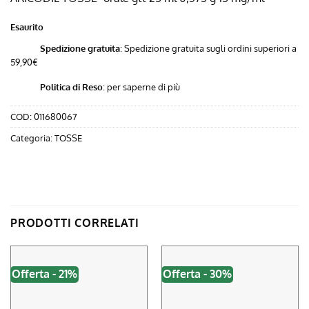
era:
è:
Esaurito
11,80 €.
9,98 €.
Spedizione gratuita
: Spedizione gratuita sugli ordini superiori a
59,90€
Politica di Reso
:
per saperne di più
COD:
011680067
Categoria:
TOSSE
PRODOTTI CORRELATI
Offerta - 21%
Offerta - 30%