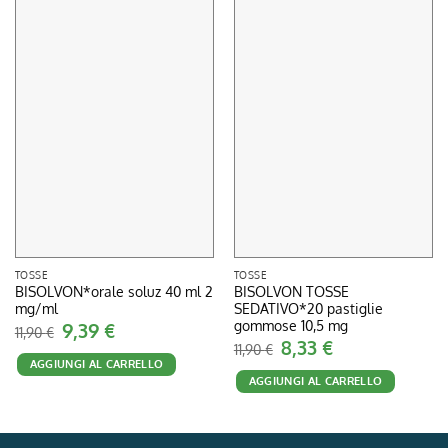
TOSSE
TOSSE
BISOLVON*orale soluz 40 ml 2
BISOLVON TOSSE
mg/ml
SEDATIVO*20 pastiglie
gommose 10,5 mg
Il
9,39
€
Il
11,90
€
prezzo
prezzo
Il
8,33
€
Il
11,90
€
originale
attuale
prezzo
prezzo
AGGIUNGI AL CARRELLO
era:
è:
originale
attuale
11,90 €.
9,39 €.
AGGIUNGI AL CARRELLO
era:
è:
11,90 €.
8,33 €.