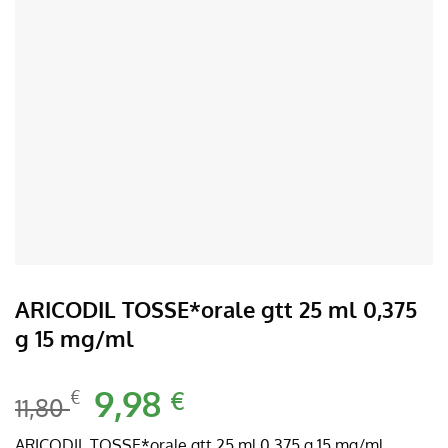
ARICODIL TOSSE*orale gtt 25 ml 0,375
g 15 mg/ml
Il
9,98
Il
€
€
11,80
prezzo
prezzo
originale
attuale
ARICODIL TOSSE*orale gtt 25 ml 0,375 g 15 mg/ml