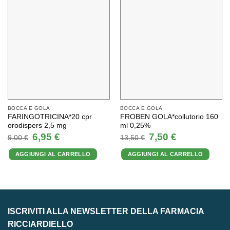
BOCCA E GOLA
BOCCA E GOLA
FARINGOTRICINA*20 cpr
FROBEN GOLA*collutorio 160
orodispers 2,5 mg
ml 0,25%
Il
Il
Il
Il
6,95
€
7,50
€
9,00
€
13,50
€
prezzo
prezzo
prezzo
prezzo
originale
attuale
originale
attuale
AGGIUNGI AL CARRELLO
AGGIUNGI AL CARRELLO
era:
è:
era:
è:
9,00 €.
6,95 €.
13,50 €.
7,50 €.
ISCRIVITI ALLA NEWSLETTER DELLA FARMACIA
RICCIARDIELLO