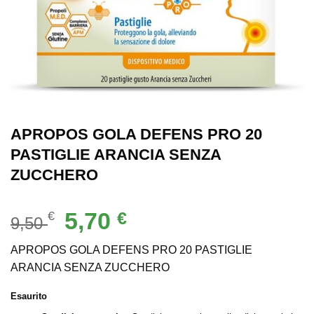
APROPOS GOLA DEFENS PRO 20
PASTIGLIE ARANCIA SENZA
ZUCCHERO
Il
Il
5,70
€
€
9,50
prezzo
prezzo
originale
attuale
APROPOS GOLA DEFENS PRO 20 PASTIGLIE
era:
è:
ARANCIA SENZA ZUCCHERO
9,50 €.
5,70 €.
Esaurito