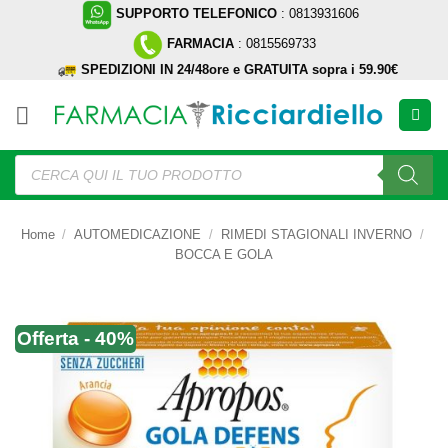
Salta
SUPPORTO TELEFONICO
: 0813931606
ai
FARMACIA
: 0815569733
contenuti
SPEDIZIONI IN 24/48ore e GRATUITA sopra i 59.90€
Ricerca
prodotti
Home
/
AUTOMEDICAZIONE
/
RIMEDI STAGIONALI INVERNO
/
BOCCA E GOLA
Offerta - 40%