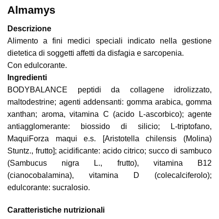
Almamys
Descrizione
Alimento a fini medici speciali indicato nella gestione
dietetica di soggetti affetti da disfagia e sarcopenia.
Con edulcorante.
Ingredienti
BODYBALANCE peptidi da collagene idrolizzato,
maltodestrine; agenti addensanti: gomma arabica, gomma
xanthan; aroma, vitamina C (acido L-ascorbico); agente
antiagglomerante: biossido di silicio; L-triptofano,
MaquiForza maqui e.s. [Aristotella chilensis (Molina)
Stuntz., frutto]; acidificante: acido citrico; succo di sambuco
(Sambucus nigra L., frutto), vitamina B12
(cianocobalamina), vitamina D (colecalciferolo);
edulcorante: sucralosio.
Caratteristiche nutrizionali