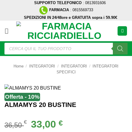
SUPPORTO TELEFONICO
: 0813931606
Salta
FARMACIA
: 0815569733
ai
SPEDIZIONI IN 24/48ore e GRATUITA sopra i 59.90€
contenuti
Ricerca
prodotti
Home
/
INTEGRATORI
/
INTEGRATORI
/
INTEGRATORI
SPECIFICI
Offerta - 10%
ALMAMYS 20 BUSTINE
Il
Il
33,00
€
€
36,50
prezzo
prezzo