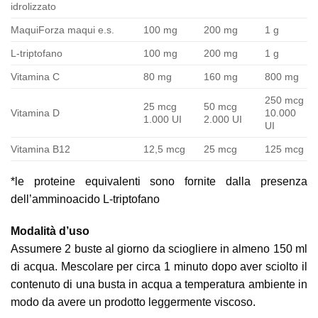
idrolizzato
MaquiForza maqui e.s.
100 mg
200 mg
1 g
L-triptofano
100 mg
200 mg
1 g
Vitamina C
80 mg
160 mg
800 mg
250 mcg
25 mcg
50 mcg
Vitamina D
10.000
1.000 UI
2.000 UI
UI
Vitamina B12
12,5 mcg
25 mcg
125 mcg
*le proteine equivalenti sono fornite dalla presenza
dell’amminoacido L-triptofano
Modalità d’uso
Assumere 2 buste al giorno da sciogliere in almeno 150 ml
di acqua. Mescolare per circa 1 minuto dopo aver sciolto il
contenuto di una busta in acqua a temperatura ambiente in
modo da avere un prodotto leggermente viscoso.