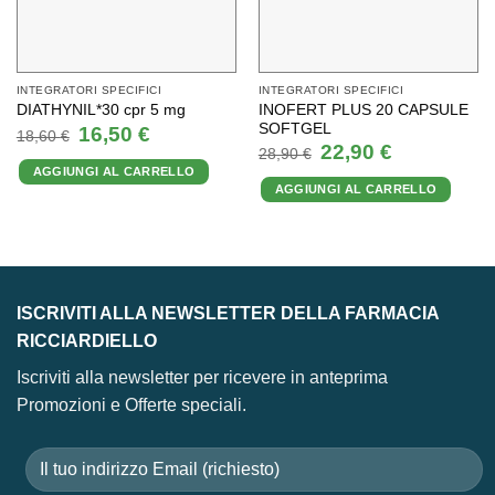
INTEGRATORI SPECIFICI
INTEGRATORI SPECIFICI
INOFERT PLUS 20 CAPSULE
DIATHYNIL*30 cpr 5 mg
SOFTGEL
Il
Il
16,50
€
18,60
€
prezzo
prezzo
Il
Il
22,90
€
28,90
€
originale
attuale
prezzo
prezzo
AGGIUNGI AL CARRELLO
era:
è:
originale
attuale
18,60 €.
16,50 €.
AGGIUNGI AL CARRELLO
era:
è:
28,90 €.
22,90 €.
ISCRIVITI ALLA NEWSLETTER DELLA FARMACIA
RICCIARDIELLO
Iscriviti alla newsletter per ricevere in anteprima
Promozioni e Offerte speciali.