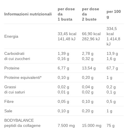
per dose
per dose
per 100
Informazioni nutrizionali
da
da
g
1 busta
2 buste
334,5
33,45 kcal
66,90 kcal
kcal
Energia
141,48 kJ
282,96 kJ
1.414,8
kJ
Carboidrati
1,39 g
2,78 g
13,9 g
di cui zuccheri
0,16 g
0,32 g
1,6 g
Proteine
6,77 g
13,54 g
67,7 g
Proteine equivalenti*
0,10 g
0,20 g
1 g
Grassi
0,02 g
0,04 g
0,2 g
di cui saturi
0,01 g
0,02 g
0,1 g
Fibre
0,05 g
0,10 g
0,5 g
Sale
0,10 g
0,20 g
1 g
BODYBALANCE
peptidi da collagene
7.500 mg
15.000 mg
75 g