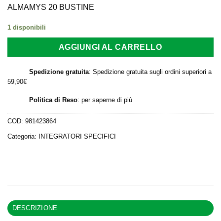
originale
attuale
ALMAMYS 20 BUSTINE
era:
è:
1 disponibili
36,50 €.
33,00 €.
AGGIUNGI AL CARRELLO
Spedizione gratuita
: Spedizione gratuita sugli ordini superiori a
59,90€
Politica di Reso
:
per saperne di più
COD:
981423864
Categoria:
INTEGRATORI SPECIFICI
DESCRIZIONE