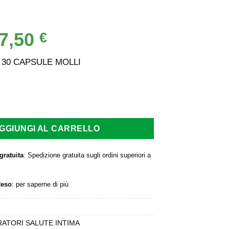
7,50
Il
€
rezzo
prezzo
iginale
attuale
30 CAPSULE MOLLI
a:
è:
,80 €.
27,50 €.
 CAPSULE MOLLI quantità
GGIUNGI AL CARRELLO
gratuita
: Spedizione gratuita sugli ordini superiori a
Reso
:
per saperne di più
RATORI SALUTE INTIMA