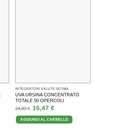
INTEGRATORI SALUTE INTIMA
INTEGRATORI SALUTE
UVA URSINA CONCENTRATO
E
PROSTAMOL 60 C
TOTALE 50 OPERCOLI
Il
32,90
€
I
39,90
€
prezzo
Il
15,47
€
Il
24,80
€
originale
prezzo
prezzo
AGGIUNGI AL CA
era:
originale
attuale
39,90 €.
AGGIUNGI AL CARRELLO
era:
è:
24,80 €.
15,47 €.