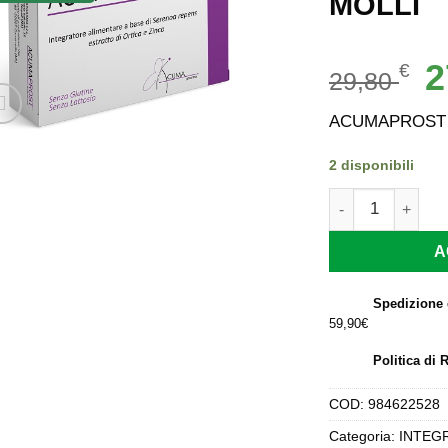
MOLLI
Il
2
€
29,80
p
or
ACUMAPROST 
er
29
2 disponibili
ACUMAPROST 30
A
Spedizione 
59,90€
Politica di 
COD:
984622528
Categoria:
INTEG