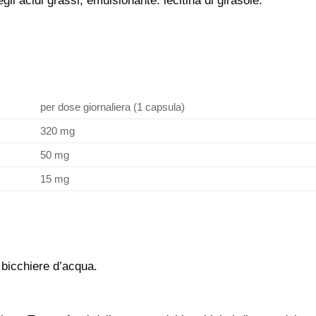
li acidi grassi; emulsionante: lecitina di girasole.
per dose giornaliera (1 capsula)
320 mg
50 mg
15 mg
bicchiere d’acqua.