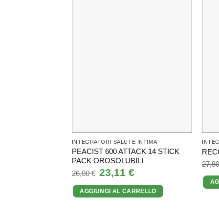
INTEGRATORI SALUTE INTIMA
INTEG
PEACIST 600 ATTACK 14 STICK
REC
PACK OROSOLUBILI
27,8
Il
23,11
€
Il
26,00
€
prezzo
prezzo
AG
originale
attuale
AGGIUNGI AL CARRELLO
era:
è:
26,00 €.
23,11 €.