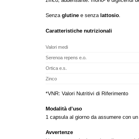
zinco; addensante: mono- e digliceridi deg
Senza
glutine
e senza
lattosio
.
Caratteristiche nutrizionali
Valori medi
Serenoa repens e.o.
Ortica e.s.
Zinco
*VNR: Valori Nutritivi di Riferimento
Modalità d’uso
1 capsula al giorno da assumere con un 
Avvertenze