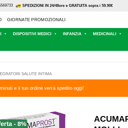
5569733
SPEDIZIONI IN 24/48ore e GRATUITA sopra i 59.90€
O
GIORNATE PROMOZIONALI
I
DISPOSITIVI MEDICI
INFANZIA
MEDICINALI
TEGRATORI SALUTE INTIMA
 minuti e il tuo ordine verrà spedito oggi!
ACUMAP
ferta - 8%