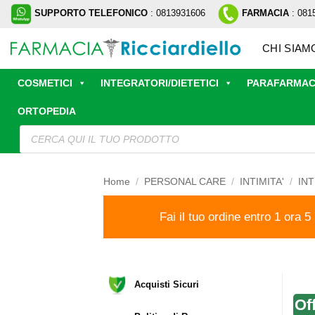
Salta
SUPPORTO TELEFONICO
: 0813931606
FARMACIA
: 081
ai
contenuti
CHI SIAM
COSMETICI
INTEGRATORI/DIETETICI
PARAFARMAC
ORTOPEDIA
Ricerca
prodotti
Home
/
PERSONAL CARE
/
INTIMITA'
/
IN
Fai il tuo ordine entro 1 ora 5
Acquisti Sicuri
Of