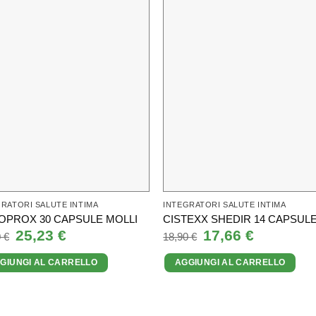
RATORI SALUTE INTIMA
INTEGRATORI SALUTE INTIMA
OPROX 30 CAPSULE MOLLI
CISTEXX SHEDIR 14 CAPSUL
Il
25,23
€
Il
Il
17,66
€
Il
0
€
18,90
€
prezzo
prezzo
prezzo
prezzo
originale
attuale
originale
attuale
GIUNGI AL CARRELLO
AGGIUNGI AL CARRELLO
era:
è:
era:
è:
27,80 €.
25,23 €.
18,90 €.
17,66 €.