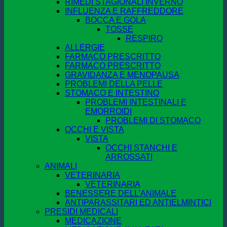
RIMEDI STAGIONALI INVERNO
INFLUENZA E RAFFREDDORE
BOCCA E GOLA
TOSSE
RESPIRO
ALLERGIE
FARMACO PRESCRITTO
FARMACO PRESCRITTO
GRAVIDANZA E MENOPAUSA
PROBLEMI DELLA PELLE
STOMACO E INTESTINO
PROBLEMI INTESTINALI E
EMORROIDI
PROBLEMI DI STOMACO
OCCHI E VISTA
VISTA
OCCHI STANCHI E
ARROSSATI
ANIMALI
VETERINARIA
VETERINARIA
BENESSERE DELL'ANIMALE
ANTIPARASSITARI ED ANTIELMINTICI
PRESIDI MEDICALI
MEDICAZIONE