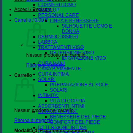
COSMESI UOMO
Accedi / Registrati
MAKE UP
PERSONAL CARE
Carrello /
0,00
€
LINEA E BENESSERE
SILHOUETTE UOMO E
DONNA
DERMOCOSMESI
LABBRA
TRATTAMENTI VISO
DETERSIONE VISO
Nessun prodotto nel carrello.
IDRATAZIONE VISO
CURA MANI
Ritorna al negozio
CASA E AMBIENTE
CURA INTIMA
Carrello
SOLARI
PREPARAZIONE AL SOLE
SOLARI
INTIMITA'
VITA DI COPPIA
ASSORBENTI INTIMI
Nessun prodotto nel carrello.
CURA DEL PIEDE
BENESSERE DEL PIEDE
Ritorna al negozio
COMFORT DEL PIEDE
DETERSIONE INTIMA
Modalità di Pagamento accettate
:
CAPELLI IGIENE E CURA