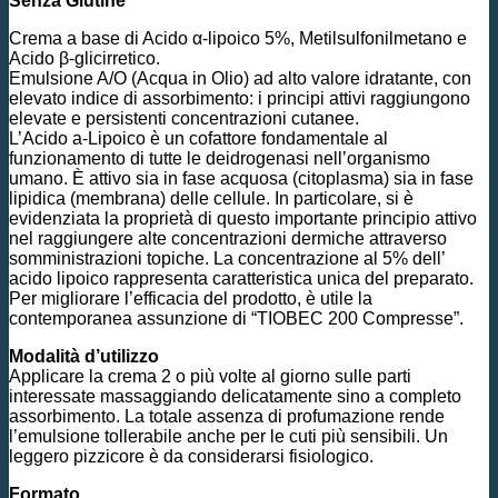
Senza Glutine
Crema a base di Acido α-lipoico 5%, Metilsulfonilmetano e
Acido β-glicirretico.
Emulsione A/O (Acqua in Olio) ad alto valore idratante, con
elevato indice di assorbimento: i principi attivi raggiungono
elevate e persistenti concentrazioni cutanee.
L’Acido a-Lipoico è un cofattore fondamentale al
funzionamento di tutte le deidrogenasi nell’organismo
umano. È attivo sia in fase acquosa (citoplasma) sia in fase
lipidica (membrana) delle cellule. In particolare, si è
evidenziata la proprietà di questo importante principio attivo
nel raggiungere alte concentrazioni dermiche attraverso
somministrazioni topiche. La concentrazione al 5% dell’
acido lipoico rappresenta caratteristica unica del preparato.
Per migliorare l’efficacia del prodotto, è utile la
contemporanea assunzione di “TIOBEC 200 Compresse”.
Modalità d’utilizzo
Applicare la crema 2 o più volte al giorno sulle parti
interessate massaggiando delicatamente sino a completo
assorbimento. La totale assenza di profumazione rende
l’emulsione tollerabile anche per le cuti più sensibili. Un
leggero pizzicore è da considerarsi fisiologico.
Formato