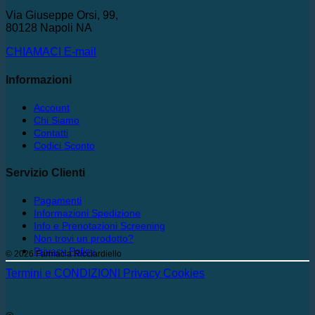
Via Giuseppe Orsi, 99,
80128 Napoli NA
CHIAMACI
E-mail
Informazioni
Account
Chi Siamo
Contatti
Codici Sconto
Servizio Clienti
Pagamenti
Informazioni Spedizione
Info e Prenotazioni Screening
Non trovi un prodotto?
Privacy Policy
© 2026 Farmacia Ricciardiello
Termini e CONDIZIONI
Privacy
Cookies