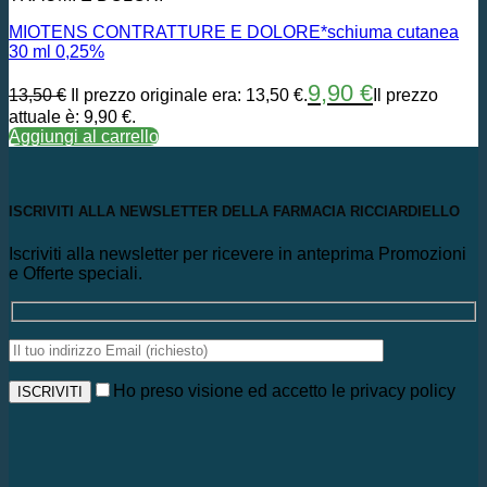
MIOTENS CONTRATTURE E DOLORE*schiuma cutanea
30 ml 0,25%
9,90
€
13,50
€
Il prezzo originale era: 13,50 €.
Il prezzo
attuale è: 9,90 €.
Aggiungi al carrello
ISCRIVITI ALLA NEWSLETTER DELLA FARMACIA RICCIARDIELLO
Iscriviti alla newsletter per ricevere in anteprima Promozioni
e Offerte speciali.
Ho preso visione ed accetto le privacy policy