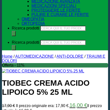
MEDICAZIONE AVANZATA
MEDICAZIONI SPECIALI
PROTEGGERE LE FERITE
PULIRE E CURARE LE FERITE
OMEOPATIA
ORTOPEDIA
Ricerca prodotti
Ricerca prodotti
Home
/
AUTOMEDICAZIONE
/
ANTI-DOLORE
/
TRAUMI E
DOLORI
Offerta - 11%
TIOBEC CREMA ACIDO
LIPOICO 5% 25 ML
16,00
€
17,90
€
Il prezzo originale era: 17,90 €.
Il prezzo