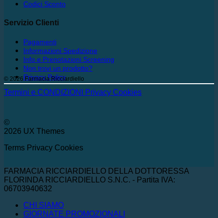
Codici Sconto
Servizio Clienti
Pagamenti
Informazioni Spedizione
Info e Prenotazioni Screening
Non trovi un prodotto?
Privacy Policy
© 2026 Farmacia Ricciardiello
Termini e CONDIZIONI
Privacy
Cookies
©
2026 UX Themes
Terms
Privacy
Cookies
FARMACIA RICCIARDIELLO DELLA DOTTORESSA
FLORINDA RICCIARDIELLO S.N.C. - Partita IVA:
06703940632
CHI SIAMO
GIORNATE PROMOZIONALI