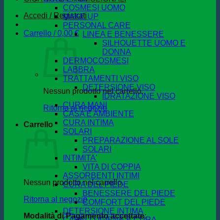
COSMESI UOMO
Accedi / Registrati
MAKE UP
PERSONAL CARE
Carrello /
0,00
€
LINEA E BENESSERE
SILHOUETTE UOMO E
DONNA
DERMOCOSMESI
LABBRA
TRATTAMENTI VISO
DETERSIONE VISO
Nessun prodotto nel carrello.
IDRATAZIONE VISO
CURA MANI
Ritorna al negozio
CASA E AMBIENTE
CURA INTIMA
Carrello
SOLARI
PREPARAZIONE AL SOLE
SOLARI
INTIMITA'
VITA DI COPPIA
ASSORBENTI INTIMI
Nessun prodotto nel carrello.
CURA DEL PIEDE
BENESSERE DEL PIEDE
Ritorna al negozio
COMFORT DEL PIEDE
DETERSIONE INTIMA
Modalità di Pagamento accettate
:
CAPELLI IGIENE E CURA