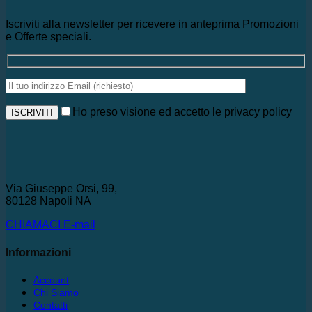
Iscriviti alla newsletter per ricevere in anteprima Promozioni
e Offerte speciali.
Ho preso visione ed accetto le privacy policy
Via Giuseppe Orsi, 99,
80128 Napoli NA
CHIAMACI
E-mail
Informazioni
Account
Chi Siamo
Contatti