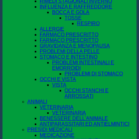
RIMEDI STAGIONALI INVERNO
INFLUENZA E RAFFREDDORE
BOCCA E GOLA
TOSSE
RESPIRO
ALLERGIE
FARMACO PRESCRITTO
FARMACO PRESCRITTO
GRAVIDANZA E MENOPAUSA
PROBLEMI DELLA PELLE
STOMACO E INTESTINO
PROBLEMI INTESTINALI E
EMORROIDI
PROBLEMI DI STOMACO
OCCHI E VISTA
VISTA
OCCHI STANCHI E
ARROSSATI
ANIMALI
VETERINARIA
VETERINARIA
BENESSERE DELL'ANIMALE
ANTIPARASSITARI ED ANTIELMINTICI
PRESIDI MEDICALI
MEDICAZIONE