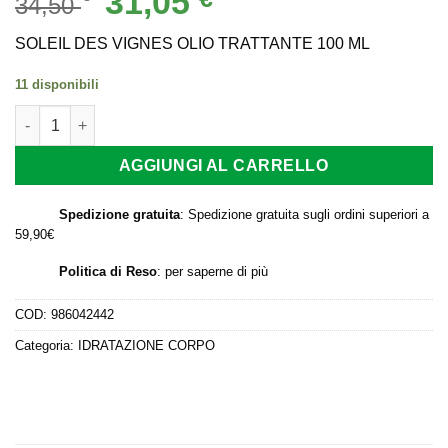
31,05
34,50
prezzo
prezzo
originale
attuale
SOLEIL DES VIGNES OLIO TRATTANTE 100 ML
era:
è:
11 disponibili
34,50 €.
31,05 €.
SOLEIL DES VIGNES OLIO TRATTANTE 100 ML quantità
AGGIUNGI AL CARRELLO
Spedizione gratuita
: Spedizione gratuita sugli ordini superiori a
59,90€
Politica di Reso
:
per saperne di più
COD:
986042442
Categoria:
IDRATAZIONE CORPO