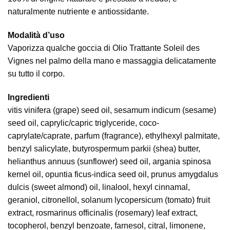
naturalmente nutriente e antiossidante.
Modalità d’uso
Vaporizza qualche goccia di Olio Trattante Soleil des
Vignes nel palmo della mano e massaggia delicatamente
su tutto il corpo.
Ingredienti
vitis vinifera (grape) seed oil, sesamum indicum (sesame)
seed oil, caprylic/capric triglyceride, coco-
caprylate/caprate, parfum (fragrance), ethylhexyl palmitate,
benzyl salicylate, butyrospermum parkii (shea) butter,
helianthus annuus (sunflower) seed oil, argania spinosa
kernel oil, opuntia ficus-indica seed oil, prunus amygdalus
dulcis (sweet almond) oil, linalool, hexyl cinnamal,
geraniol, citronellol, solanum lycopersicum (tomato) fruit
extract, rosmarinus officinalis (rosemary) leaf extract,
tocopherol, benzyl benzoate, farnesol, citral, limonene,