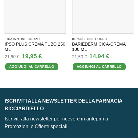
IDRATAZIONE CORPO
IDRATAZIONE CORPO
IPSO PLUS CREMA TUBO 250
BARIEDERM CICA-CREMA
ML
100 ML
Il
Il
Il
Il
19,95
€
14,94
€
21,90
€
21,50
€
prezzo
prezzo
prezzo
prezzo
originale
attuale
originale
attuale
AGGIUNGI AL CARRELLO
AGGIUNGI AL CARRELLO
era:
è:
era:
è:
21,90 €.
19,95 €.
21,50 €.
14,94 €.
ISCRIVITI ALLA NEWSLETTER DELLA FARMACIA
RICCIARDIELLO
Iscriviti alla newsletter per ricevere in anteprima
Promozioni e Offerte speciali.