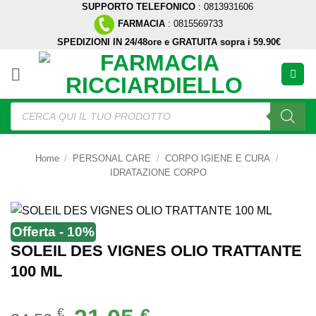
SUPPORTO TELEFONICO
: 0813931606
Salta
FARMACIA
: 0815569733
ai
SPEDIZIONI IN 24/48ore e GRATUITA sopra i 59.90€
contenuti
Ricerca
prodotti
Home
/
PERSONAL CARE
/
CORPO IGIENE E CURA
/
IDRATAZIONE CORPO
Offerta - 10%
SOLEIL DES VIGNES OLIO TRATTANTE
100 ML
Il
Il
€
€