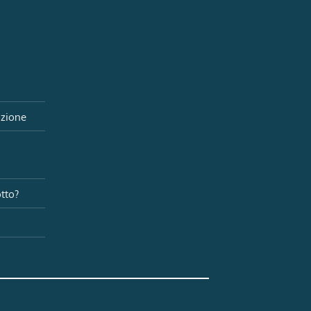
izione
i
tto?