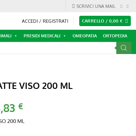
SCRIVICI UNA MAIL
ACCEDI / REGISTRATI
CARRELLO /
0,00
€
IMALI
PRESIDI MEDICALI
OMEOPATIA
ORTOPEDIA
ATTE VISO 200 ML
3,83
Il
€
ezzo
prezzo
iginale
attuale
ISO 200 ML
a:
è:
,60 €.
13,83 €.