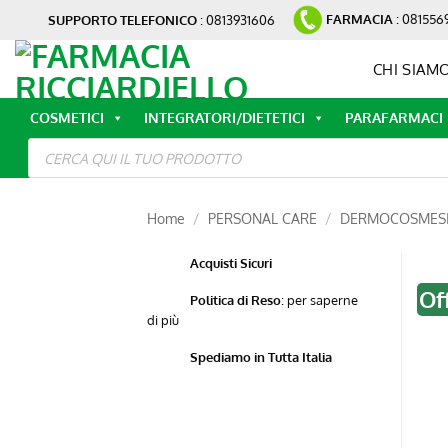
Salta
FARMACIA
: 081556
SUPPORTO TELEFONICO
: 0813931606
ai
contenuti
CHI SIAM
COSMETICI
INTEGRATORI/DIETETICI
PARAFARMACI
Ricerca
prodotti
Home
/
PERSONAL CARE
/
DERMOCOSMES
Acquisti Sicuri
Of
Politica di Reso
:
per saperne
di più
Spediamo in Tutta Italia