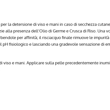
 per la detersione di viso e mani in caso di secchezza cutanea,
 alla presenza dell’Olio di Germe e Crusca di Riso. Una vol
endole per affinità; il risciacquo finale rimuove le impurit
 il pH fisiologico e lasciando una gradevole sensazione di em
di viso e mani. Applicare sulla pelle precedentemente inum
.