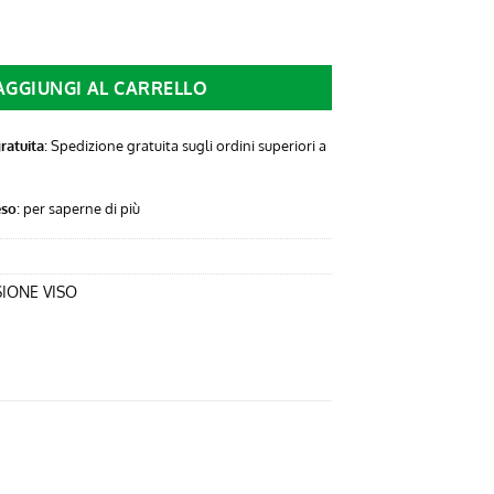
O 200 ML quantità
AGGIUNGI AL CARRELLO
ratuita
: Spedizione gratuita sugli ordini superiori a
eso
:
per saperne di più
IONE VISO