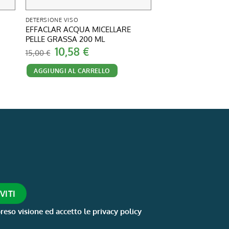
DETERSIONE VISO
DETERSIONE VISO
EFFACLAR ACQUA MICELLARE
KAMILLA 400 ML
PELLE GRASSA 200 ML
Il
Il
9,10
€
16,90
€
prezzo
pr
Il
Il
10,58
€
15,00
€
originale
att
prezzo
prezzo
AGGIUNGI AL CAR
era:
è:
originale
attuale
16,90 €.
9,1
AGGIUNGI AL CARRELLO
era:
è:
15,00 €.
10,58 €.
reso visione ed accetto le privacy policy