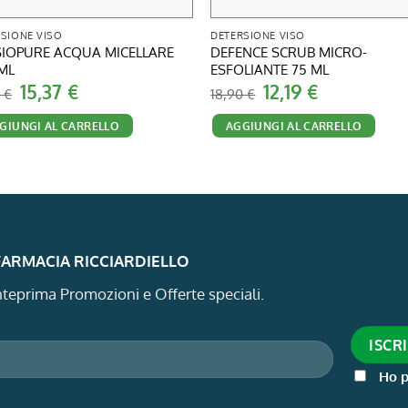
SIONE VISO
DETERSIONE VISO
IOPURE ACQUA MICELLARE
DEFENCE SCRUB MICRO-
ML
ESFOLIANTE 75 ML
Il
Il
Il
Il
15,37
€
12,19
€
0
€
18,90
€
prezzo
prezzo
prezzo
prezzo
originale
attuale
originale
attuale
GIUNGI AL CARRELLO
AGGIUNGI AL CARRELLO
era:
è:
era:
è:
21,00 €.
15,37 €.
18,90 €.
12,19 €.
 FARMACIA RICCIARDIELLO
 anteprima Promozioni e Offerte speciali.
Ho p