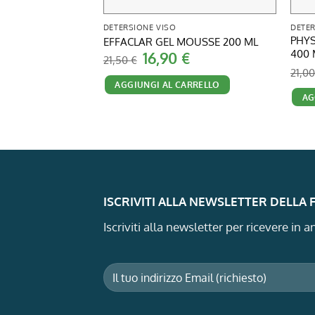
DETERSIONE VISO
DETER
PHYS
EFFACLAR GEL MOUSSE 200 ML
400 
Il
Il
16,90
€
21,50
€
prezzo
prezzo
21,0
originale
attuale
AGGIUNGI AL CARRELLO
era:
è:
21,50 €.
16,90 €.
AG
ISCRIVITI ALLA NEWSLETTER DELLA
Iscriviti alla newsletter per ricevere in