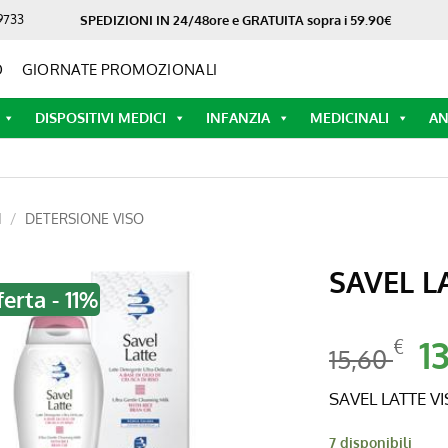
9733
SPEDIZIONI IN 24/48ore e GRATUITA sopra i 59.90€
O
GIORNATE PROMOZIONALI
DISPOSITIVI MEDICI
INFANZIA
MEDICINALI
AN
I
/
DETERSIONE VISO
SAVEL L
ferta - 11%
Il
1
€
15,60
pr
or
SAVEL LATTE V
er
15
7 disponibili