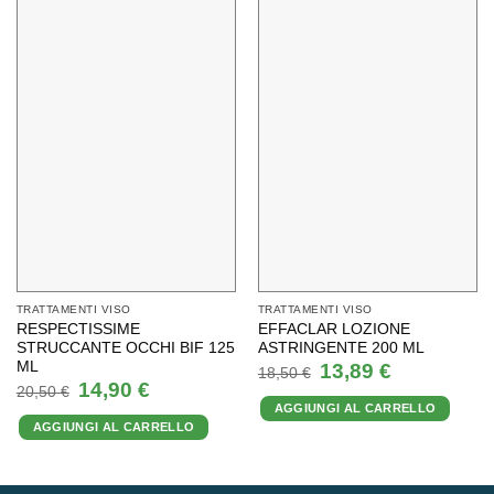
TRATTAMENTI VISO
TRATTAMENTI VISO
RESPECTISSIME
EFFACLAR LOZIONE
STRUCCANTE OCCHI BIF 125
ASTRINGENTE 200 ML
ML
Il
Il
13,89
€
18,50
€
prezzo
prezzo
Il
Il
14,90
€
20,50
€
originale
attuale
prezzo
prezzo
AGGIUNGI AL CARRELLO
era:
è:
originale
attuale
18,50 €.
13,89 €.
AGGIUNGI AL CARRELLO
era:
è:
20,50 €.
14,90 €.