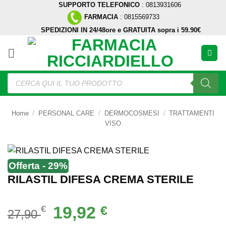
SUPPORTO TELEFONICO
: 0813931606
Salta
FARMACIA
: 0815569733
ai
SPEDIZIONI IN 24/48ore e GRATUITA sopra i 59.90€
contenuti
Ricerca
prodotti
Home
/
PERSONAL CARE
/
DERMOCOSMESI
/
TRATTAMENTI
VISO
Offerta - 29%
RILASTIL DIFESA CREMA STERILE
Il
Il
19,92
€
€
27,90
prezzo
prezzo