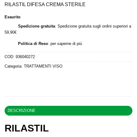
originale
attuale
RILASTIL DIFESA CREMA STERILE
era:
è:
Esaurito
27,90 €.
19,92 €.
Spedizione gratuita
: Spedizione gratuita sugli ordini superiori a
59,90€
Politica di Reso
:
per saperne di più
COD:
936040272
Categoria:
TRATTAMENTI VISO
DESCRIZIONE
RILASTIL