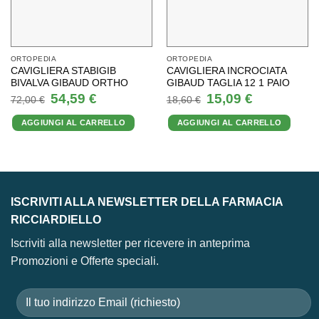
ORTOPEDIA
ORTOPEDIA
CAVIGLIERA STABIGIB
CAVIGLIERA INCROCIATA
BIVALVA GIBAUD ORTHO
GIBAUD TAGLIA 12 1 PAIO
Il
Il
Il
Il
54,59
€
15,09
€
72,00
€
18,60
€
prezzo
prezzo
prezzo
prezzo
originale
attuale
originale
attuale
AGGIUNGI AL CARRELLO
AGGIUNGI AL CARRELLO
era:
è:
era:
è:
72,00 €.
54,59 €.
18,60 €.
15,09 €.
ISCRIVITI ALLA NEWSLETTER DELLA FARMACIA
RICCIARDIELLO
Iscriviti alla newsletter per ricevere in anteprima
Promozioni e Offerte speciali.