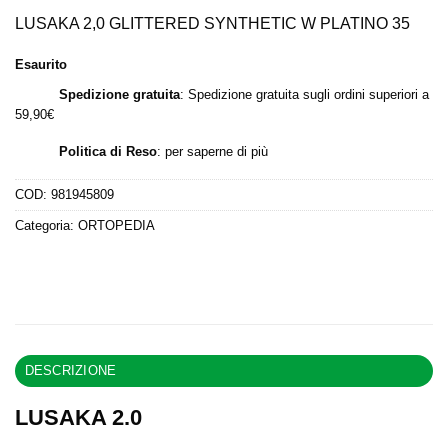
prezzo
prezzo
originale
attuale
LUSAKA 2,0 GLITTERED SYNTHETIC W PLATINO 35
era:
è:
Esaurito
59,00 €.
45,43 €.
Spedizione gratuita
: Spedizione gratuita sugli ordini superiori a
59,90€
Politica di Reso
:
per saperne di più
COD:
981945809
Categoria:
ORTOPEDIA
DESCRIZIONE
LUSAKA 2.0