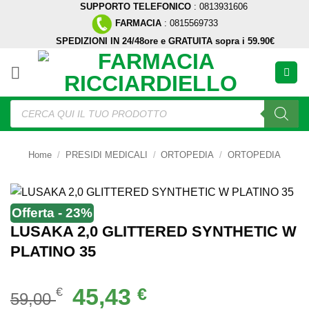
SUPPORTO TELEFONICO
: 0813931606
Salta
FARMACIA
: 0815569733
ai
SPEDIZIONI IN 24/48ore e GRATUITA sopra i 59.90€
contenuti
Ricerca
prodotti
Home
/
PRESIDI MEDICALI
/
ORTOPEDIA
/
ORTOPEDIA
Offerta - 23%
LUSAKA 2,0 GLITTERED SYNTHETIC W
PLATINO 35
Il
Il
45,43
€
€
59,00