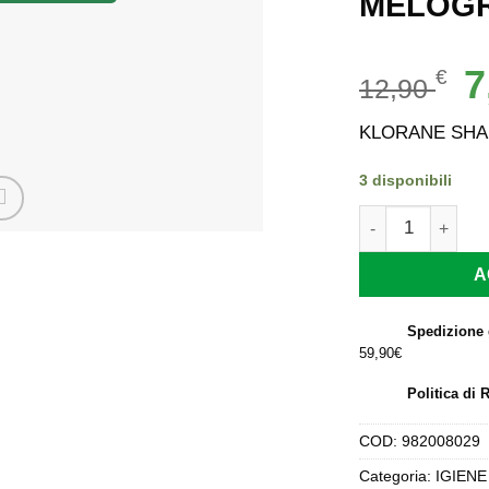
MELOGR
Il
7
€
12,90
p
or
KLORANE SHA
er
12
3 disponibili
KLORANE SHAMP
A
Spedizione 
59,90€
Politica di 
COD:
982008029
Categoria:
IGIENE