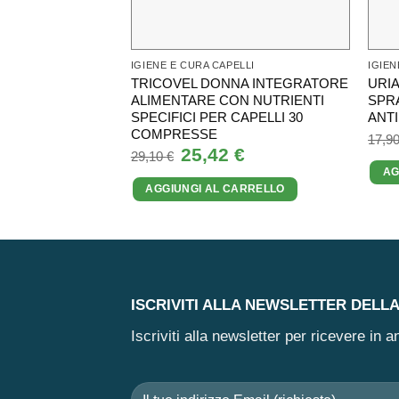
IGIENE E CURA CAPELLI
IGIEN
TRICOVEL DONNA INTEGRATORE
URIA
ALIMENTARE CON NUTRIENTI
SPR
SPECIFICI PER CAPELLI 30
ANT
COMPRESSE
17,9
Il
25,42
€
Il
29,10
€
prezzo
prezzo
AG
originale
attuale
AGGIUNGI AL CARRELLO
era:
è:
29,10 €.
25,42 €.
ISCRIVITI ALLA NEWSLETTER DELL
Iscriviti alla newsletter per ricevere in