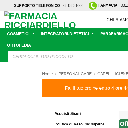
Salta
FARMACIA
: 081
SUPPORTO TELEFONICO
: 0813931606
ai
contenuti
CHI SIAM
COSMETICI
INTEGRATORI/DIETETICI
PARAFARMAC
ORTOPEDIA
Ricerca
prodotti
Home
/
PERSONAL CARE
/
CAPELLI IGIEN
Fai il tuo ordine entro 4 ore 4
Acquisti Sicuri
Of
Politica di Reso
:
per saperne