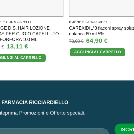
E E CURA CAPELLI
IGIENE E CURA CAPELLI
GE D.S. HAIR LOZIONE
CAREXIDIL*3 flaconi spray solu
AY PER CUOIO CAPELLUTO
cutanea 60 ml 5%
IFORFORA 100 ML
Il
64,90
€
Il
73,00
€
prezzo
prezzo
Il
13,11
€
Il
0
€
originale
attuale
prezzo
prezzo
AGGIUNGI AL CARRELLO
era:
è:
originale
attuale
73,00 €.
64,90 €.
GIUNGI AL CARRELLO
era:
è:
17,90 €.
13,11 €.
A FARMACIA RICCIARDIELLO
 anteprima Promozioni e Offerte speciali.