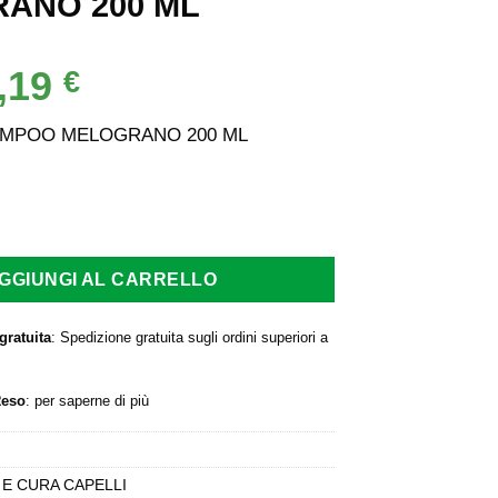
ANO 200 ML
,19
Il
€
rezzo
prezzo
iginale
attuale
MPOO MELOGRANO 200 ML
a:
è:
,90 €.
7,19 €.
OO MELOGRANO 200 ML quantità
GGIUNGI AL CARRELLO
gratuita
: Spedizione gratuita sugli ordini superiori a
Reso
:
per saperne di più
 E CURA CAPELLI