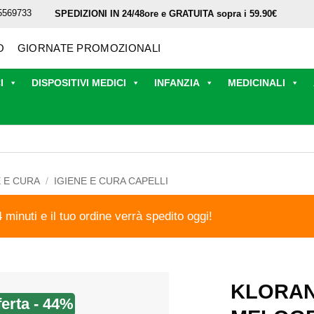
5569733
SPEDIZIONI IN 24/48ore e GRATUITA sopra i 59.90€
O
GIORNATE PROMOZIONALI
I
DISPOSITIVI MEDICI
INFANZIA
MEDICINALI
E E CURA
/
IGIENE E CURA CAPELLI
4 minuti e il tuo ordine verrà spedito oggi!
KLORA
ferta - 44%