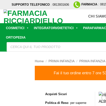
Salta
FARMACIA
: 081
SUPPORTO TELEFONICO
: 0813931606
ai
contenuti
CHI SIAM
COSMETICI
INTEGRATORI/DIETETICI
PARAFARMAC
ORTOPEDIA
Ricerca
prodotti
Home
/
PRIMA INFANZIA
/
PRIMA INFANZIA
Fai il tuo ordine entro 7 ore 5
Acquisti Sicuri
Politica di Reso
:
per saperne