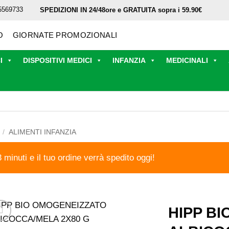
5569733
SPEDIZIONI IN 24/48ore e GRATUITA sopra i 59.90€
O
GIORNATE PROMOZIONALI
I
DISPOSITIVI MEDICI
INFANZIA
MEDICINALI
/
ALIMENTI INFANZIA
3 minuti e il tuo ordine verrà spedito oggi!
HIPP B