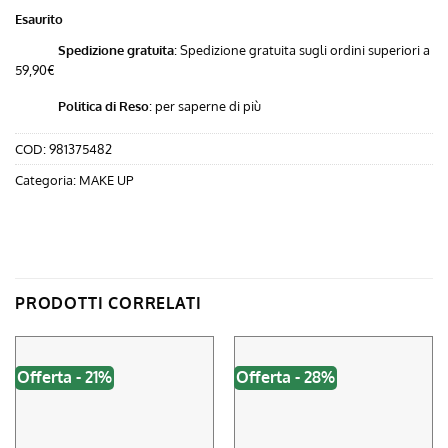
era:
è:
Esaurito
18,00 €.
15,12 €.
Spedizione gratuita
: Spedizione gratuita sugli ordini superiori a
59,90€
Politica di Reso
:
per saperne di più
COD:
981375482
Categoria:
MAKE UP
PRODOTTI CORRELATI
Offerta - 21%
Offerta - 28%