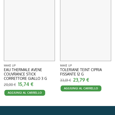
MAKE UP
MAKE UP
EAU THERMALE AVENE
TOLERIANE TEINT CIPRIA
COUVRANCE STICK
FISSANTE 12 G
CORRETTORE GIALLO 3 G
Il
23,79
€
Il
33,01
€
prezzo
prezzo
Il
15,74
€
Il
20,00
€
originale
attuale
prezzo
prezzo
AGGIUNGI AL CARRELLO
era:
è:
originale
attuale
33,01 €.
23,79 €.
AGGIUNGI AL CARRELLO
era:
è:
20,00 €.
15,74 €.