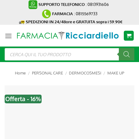
Salta
SUPPORTO TELEFONICO
: 0813931606
ai
FARMACIA
: 0815569733
contenuti
SPEDIZIONI IN 24/48ore e GRATUITA sopra i 59.90€
Ricerca
prodotti
Home
/
PERSONAL CARE
/
DERMOCOSMESI
/
MAKE UP
Offerta - 16%