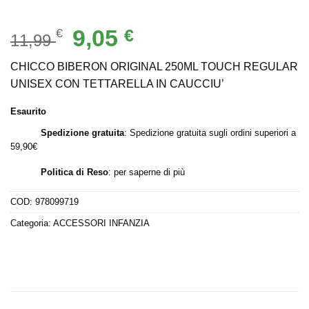
Il
Il
9,05
€
€
11,99
prezzo
prezzo
originale
attuale
CHICCO BIBERON ORIGINAL 250ML TOUCH REGULAR
era:
è:
UNISEX CON TETTARELLA IN CAUCCIU’
11,99 €.
9,05 €.
Esaurito
Spedizione gratuita
: Spedizione gratuita sugli ordini superiori a
59,90€
Politica di Reso
:
per saperne di più
COD:
978099719
Categoria:
ACCESSORI INFANZIA