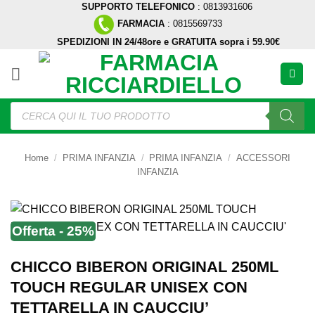
SUPPORTO TELEFONICO
: 0813931606
Salta
FARMACIA
: 0815569733
ai
SPEDIZIONI IN 24/48ore e GRATUITA sopra i 59.90€
contenuti
Ricerca
prodotti
Home
/
PRIMA INFANZIA
/
PRIMA INFANZIA
/
ACCESSORI
INFANZIA
Offerta - 25%
CHICCO BIBERON ORIGINAL 250ML
TOUCH REGULAR UNISEX CON
TETTARELLA IN CAUCCIU’