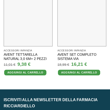
ACCESSORI INFANZIA
ACCESSORI INFANZIA
AVENT TETTARELLA
AVENT SET COMPLETO
NATURAL 3,0 6M+ 2 PEZZI
SISTEMA VIA
Il
Il
Il
Il
9,38
€
16,21
€
11,01
€
18,99
€
prezzo
prezzo
prezzo
prezzo
originale
attuale
originale
attuale
AGGIUNGI AL CARRELLO
AGGIUNGI AL CARRELLO
era:
è:
era:
è:
11,01 €.
9,38 €.
18,99 €.
16,21 €.
ISCRIVITI ALLA NEWSLETTER DELLA FARMACIA
RICCIARDIELLO